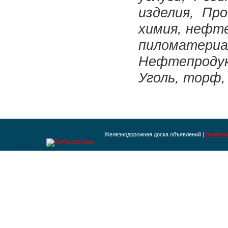
изделия, Пр
химия, нефт
пиломатери
Нефтепроду
Уголь, торф,
Железнодорожная доска объявлений |
blueberr